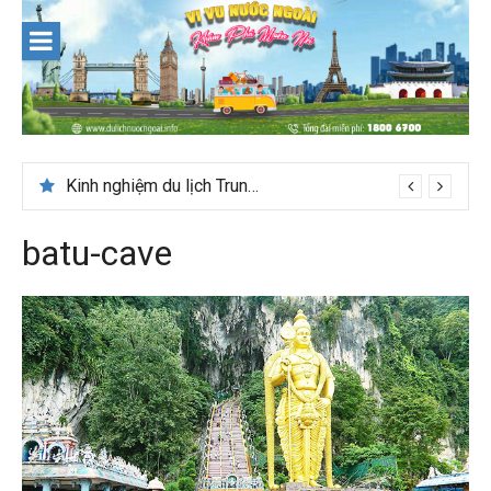
Skip
to
content
Kinh nghiệm du lịch Trung Á lần đầu cho khách Việt
batu-cave