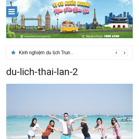
Skip
to
content
Du lịch Maldives – Lần đầu nên đi đâu, chơi gì?
Kinh nghiệm du lịch Trung Á lần đầu cho khách Việt
du-lich-thai-lan-2