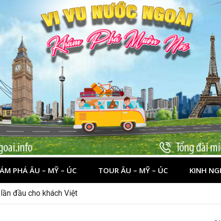
ÁM PHÁ ÂU – MỸ – ÚC
TOUR ÂU – MỸ – ÚC
KINH NG
 lần đầu cho khách Việt