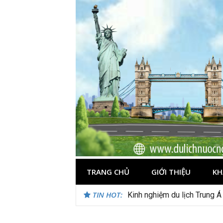
Skip
to
content
TRANG CHỦ
GIỚI THIỆU
KH
TIN HOT:
Kinh nghiệm du lịch Trung Á