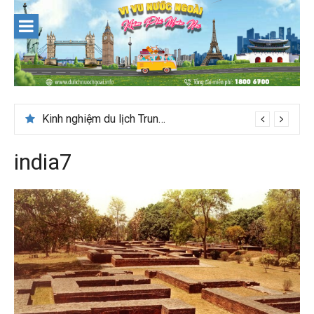
Skip
to
content
Kinh nghiệm du lịch Trung Á lần đầu cho khách Việt
india7