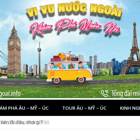
ÁM PHÁ ÂU – MỸ – ÚC
TOUR ÂU – MỸ – ÚC
KINH NG
nên đi đâu, chơi gì?