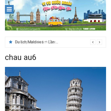
Skip
to
content
Du lịch Maldives – Lần đầu nên đi đâu, chơi gì?
chau au6