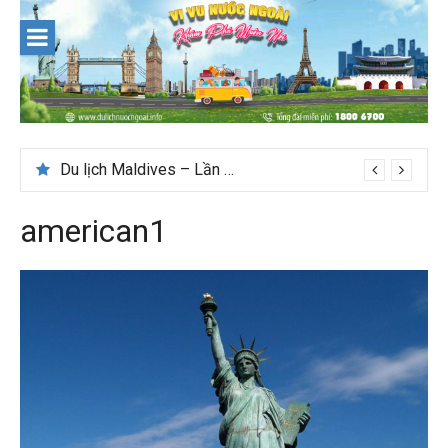
Skip
to
content
Du lịch Maldives – Lần đầu nên đi đâu, chơi gì?
american1