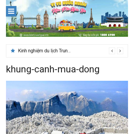
Skip
to
content
Kinh nghiệm du lịch Trung Á lần đầu cho khách Việt
khung-canh-mua-dong