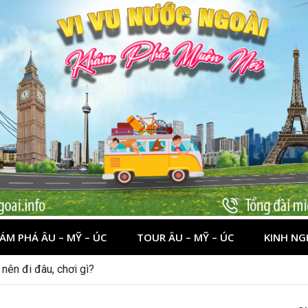
ÁM PHÁ ÂU – MỸ – ÚC
TOUR ÂU – MỸ – ÚC
KINH NG
nên đi đâu, chơi gì?