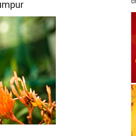
lumpur
C