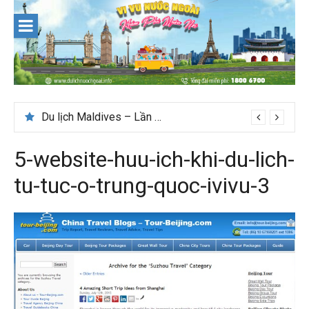
Skip
to
content
Du lịch Maldives – Lần đầu nên đi đâu, chơi gì?
5-website-huu-ich-khi-du-lich-
tu-tuc-o-trung-quoc-ivivu-3