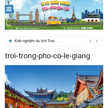
Skip
to
content
Kinh nghiệm du lịch Trung Á lần đầu cho khách Việt
troi-trong-pho-co-le-giang