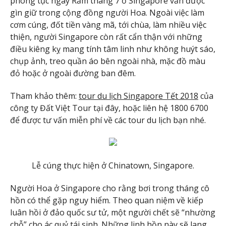
phong tục ngày Rằm tháng 7 ở Singapore vẫn được
gìn giữ trong cộng đồng người Hoa. Ngoài việc làm
cơm cúng, đốt tiền vàng mã, tới chùa, làm nhiều việc
thiện, người Singapore còn rất cẩn thận với những
điều kiêng kỵ mang tính tâm linh như không huýt sáo,
chụp ảnh, treo quần áo bên ngoài nhà, mặc đồ màu
đỏ hoặc ở ngoài đường ban đêm.
Tham khảo thêm:
tour du lịch Singapore Tết 2018
của
công ty Đất Việt Tour tại đây, hoặc liên hệ 1800 6700
để được tư vấn miễn phí về các tour du lịch bạn nhé.
Lễ cúng thực hiện ở Chinatown, Singapore.
Người Hoa ở Singapore cho rằng bơi trong tháng cô
hồn có thể gặp nguy hiểm. Theo quan niệm về kiếp
luân hồi ở đảo quốc sư tử, một người chết sẽ “nhường
chỗ” cho ác quỷ tái sinh. Những linh hồn này sẽ lang