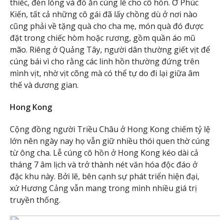
thiếc, đèn lồng và đồ ăn cúng lễ cho cô hồn. Ở Phúc
Kiến, tất cả những cô gái đã lấy chồng dù ở nơi nào
cũng phải về tặng quà cho cha mẹ, món quà đó được
đặt trong chiếc hòm hoặc rương, gồm quần áo mũ
mão. Riêng ở Quảng Tây, người dân thường giết vịt để
cúng bái vì cho rằng các linh hồn thường đứng trên
mình vịt, nhờ vịt cõng mà có thể tự do đi lại giữa âm
thế và dương gian.
Hong Kong
Cộng đồng người Triều Châu ở Hong Kong chiếm tỷ lệ
lớn nên ngày nay họ vẫn giữ nhiều thói quen thờ cúng
từ ông cha. Lễ cúng cô hồn ở Hong Kong kéo dài cả
tháng 7 âm lịch và trở thành nét văn hóa độc đáo ở
đặc khu này. Bởi lẽ, bên cạnh sự phát triển hiện đại,
xứ Hương Cảng vẫn mang trong mình nhiều giá trị
truyền thống.