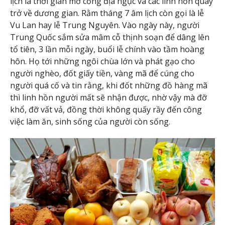
lịch là thời gian mở cổng địa ngục và các linh hồn quay
trở về dương gian. Rằm tháng 7 âm lịch còn gọi là lễ
Vu Lan hay lễ Trung Nguyên. Vào ngày này, người
Trung Quốc sắm sửa mâm cỗ thịnh soạn để dâng lên
tổ tiên, 3 lần mỗi ngày, buổi lễ chính vào tầm hoàng
hôn. Họ tới những ngôi chùa lớn và phát gạo cho
người nghèo, đốt giấy tiền, vàng mã để cúng cho
người quá cố và tin rằng, khi đốt những đồ hàng mã
thì linh hồn người mất sẽ nhận được, nhờ vậy mà đỡ
khổ, đỡ vất vả, đồng thời không quấy rầy đến công
việc làm ăn, sinh sống của người còn sống.