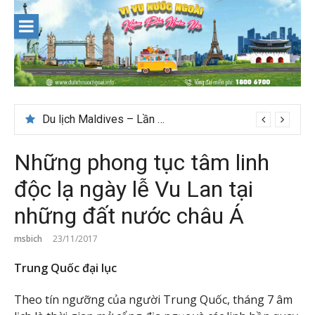
Skip
to
content
Du lịch Maldives – Lần đầu nên đi đâu, chơi gì?
Những phong tục tâm linh
độc lạ ngày lễ Vu Lan tại
những đất nước châu Á
msbich
23/11/2017
Trung Quốc đại lục
Theo tín ngưỡng của người Trung Quốc, tháng 7 âm