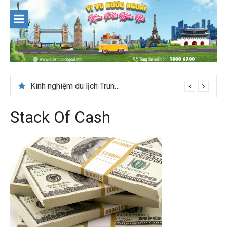
Skip
to
content
Kinh nghiệm du lịch Trung Á lần đầu cho khách Việt
Stack Of Cash