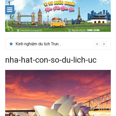
Skip
to
content
Du lịch Maldives – Lần đầu nên đi đâu, chơi gì?
Kinh nghiệm du lịch Trung Á lần đầu cho khách Việt
nha-hat-con-so-du-lich-uc