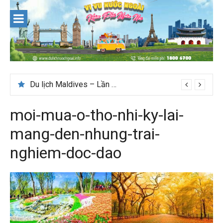
Skip
to
content
Du lịch Maldives – Lần đầu nên đi đâu, chơi gì?
moi-mua-o-tho-nhi-ky-lai-
mang-den-nhung-trai-
nghiem-doc-dao