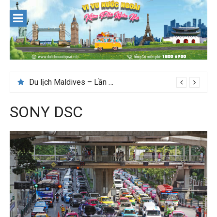
Skip
to
content
Du lịch Maldives – Lần đầu nên đi đâu, chơi gì?
SONY DSC