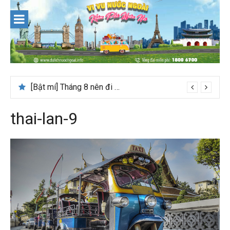
Skip
to
content
[Bật mí] Tháng 8 nên đi nước nào đẹp? Gợi ý 5+ tọa độ hot 2026
thai-lan-9