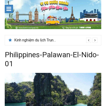
Skip
to
content
Du lịch Maldives – Lần đầu nên đi đâu, chơi gì?
Kinh nghiệm du lịch Trung Á lần đầu cho khách Việt
Philippines-Palawan-El-Nido-
01