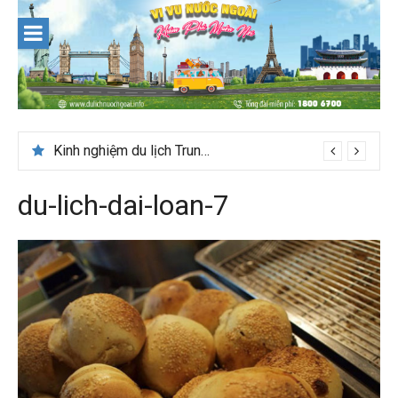
Skip
to
content
Du lịch Maldives – Lần đầu nên đi đâu, chơi gì?
Kinh nghiệm du lịch Trung Á lần đầu cho khách Việt
du-lich-dai-loan-7