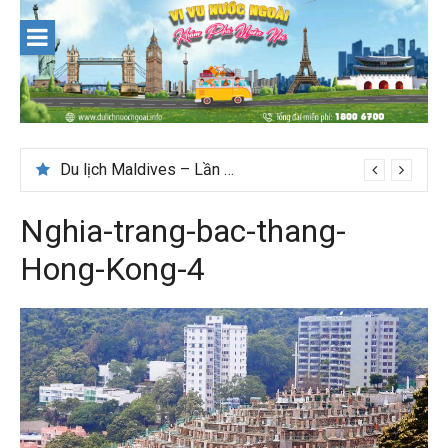
Skip
to
content
Du lịch Maldives – Lần đầu nên đi đâu, chơi gì?
Nên du lịch ở đâu ” giá tốt” dịp lễ quốc khánh 2/9
Nghia-trang-bac-thang-
Hong-Kong-4