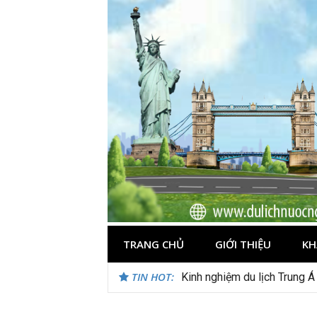
Skip
to
content
TRANG CHỦ
GIỚI THIỆU
KH
TIN HOT:
Kinh nghiệm du lịch Trung Á
Du lịch Maldives – Lần đầu 