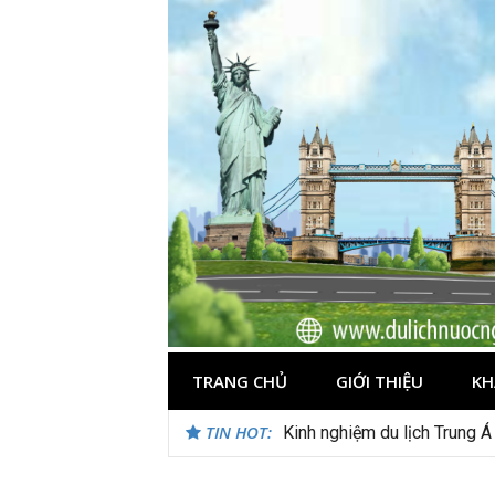
Skip
to
content
TRANG CHỦ
GIỚI THIỆU
KH
TIN HOT:
Kinh nghiệm du lịch Trung Á
Du lịch Maldives – Lần đầu 