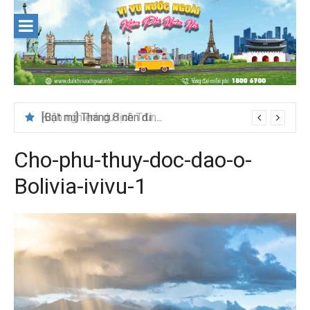
Skip
to
content
Kinh nghiệm du lịch Trung Á lần đầu cho khách Việt
Cho-phu-thuy-doc-dao-o-
Bolivia-ivivu-1