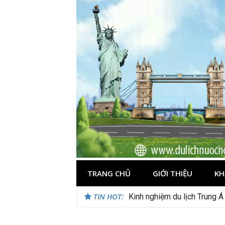
Skip
to
content
TRANG CHỦ
GIỚI THIỆU
KH
TIN HOT:
Kinh nghiệm du lịch Trung Á
Du lịch Maldives – Lần đầu 