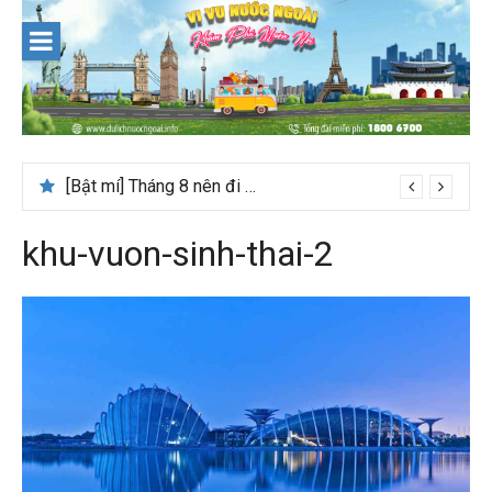
Skip
to
content
[Bật mí] Tháng 8 nên đi nước nào đẹp? Gợi ý 5+ tọa độ hot 2026
Kinh nghiệm du lịch Trung Á lần đầu cho khách Việt
khu-vuon-sinh-thai-2