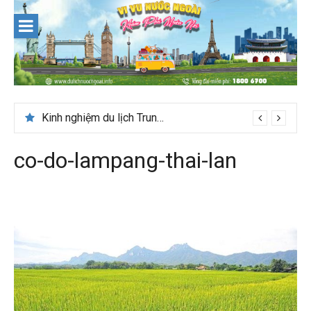
Skip
to
content
Du lịch Maldives – Lần đầu nên đi đâu, chơi gì?
Kinh nghiệm du lịch Trung Á lần đầu cho khách Việt
co-do-lampang-thai-lan