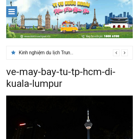
Skip
to
content
Du lịch Maldives – Lần đầu nên đi đâu, chơi gì?
Kinh nghiệm du lịch Trung Á lần đầu cho khách Việt
ve-may-bay-tu-tp-hcm-di-
kuala-lumpur