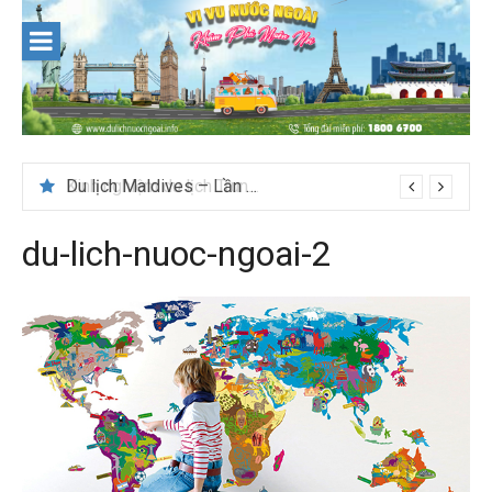
Skip
to
content
Du lịch Maldives – Lần đầu nên đi đâu, chơi gì?
du-lich-nuoc-ngoai-2