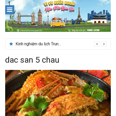
Skip
to
content
Kinh nghiệm du lịch Trung Á lần đầu cho khách Việt
dac san 5 chau